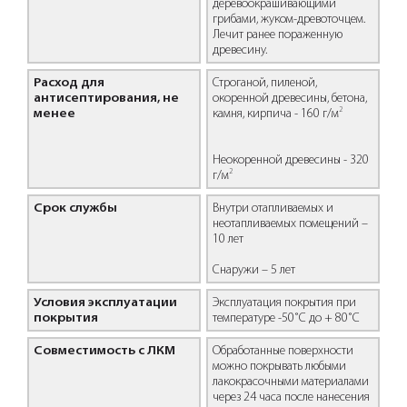
деревоокрашивающими
грибами, жуком-древоточцем.
Лечит ранее пораженную
древесину.
Расход для
Строганой, пиленой,
антисептирования, не
окоренной древесины, бетона,
2
менее
камня, кирпича - 160 г/м
Неокоренной древесины - 320
2
г/м
Срок службы
Внутри отапливаемых и
неотапливаемых помещений –
10 лет
Снаружи – 5 лет
Условия эксплуатации
Эксплуатация покрытия при
покрытия
температуре -50˚С до + 80˚С
Совместимость с ЛКМ
Обработанные поверхности
можно покрывать любыми
лакокрасочными материалами
через 24 часа после нанесения