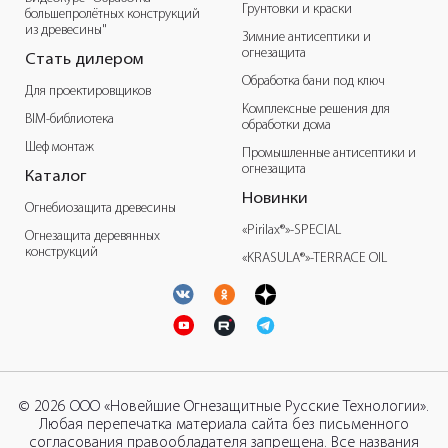
Грунтовки и краски
большепролётных конструкций
из древесины"
Зимние антисептики и
огнезащита
Стать дилером
Обработка бани под ключ
Для проектировщиков
Комплексные решения для
BIM-библиотека
обработки дома
Шеф монтаж
Промышленные антисептики и
огнезащита
Каталог
Новинки
Огнебиозащита древесины
«Pirilax®»-SPECIAL
Огнезащита деревянных
конструкций
«KRASULA®»-TERRACE OIL
© 2026 ООО «Новейшие Огнезащитные Русские Технологии».
Любая перепечатка материала сайта без письменного
согласования правообладателя запрещена. Все названия