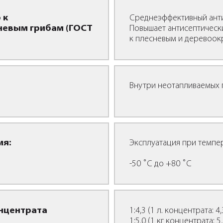
 к
Среднеэффективный анти
невым грибам (ГОСТ
Повышает антисептическ
к плесневым и деревоо
Внутри неотапливаемых 
ия:
Эксплуатация при темпе
-50 ˚С до +80 ˚С
нцентрата
1:4,3 (1 л. концентрата: 4,
1:5,0 (1 кг концентрата: 5,