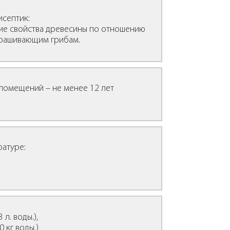
септик:
ие свойства древесины по отношению
крашивающим грибам.
помещений – не менее 12 лет
ратуре:
3 л. воды.),
0 кг воды.)