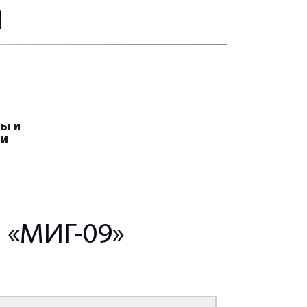
Я
ы и
ли
«МИГ-09»