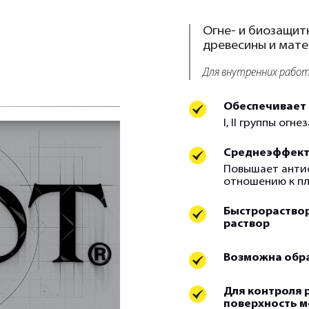
Огне- и биозащит
древесины и мате
Для внутренних рабо
Обеспечивает 
I, II группы ог
Среднеэффект
Повышает антис
отношению к п
Быстрораствор
раствор
Возможна обра
Для контроля 
поверхность м