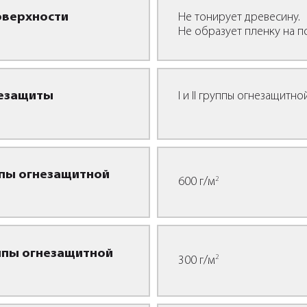
оверхности
Не тонирует древесину.
Не образует пленку на п
незащиты
I и II группы огнезащитн
ппы огнезащитной
2
600 г/м
уппы огнезащитной
2
300 г/м