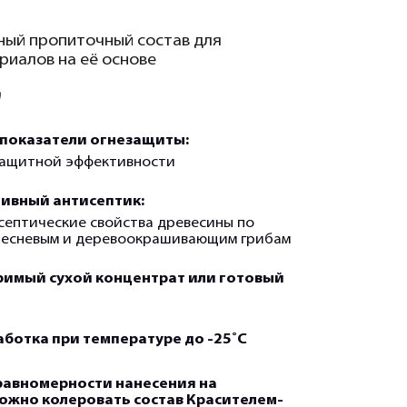
ный пропиточный состав для
риалов на её основе
т
показатели огнезащиты:
незащитной эффективности
ивный антисептик:
ептические свойства древесины по
лесневым и деревоокрашивающим грибам
имый сухой концентрат или готовый
ботка при температуре до -25˚С
равномерности нанесения на
ожно колеровать состав Красителем-