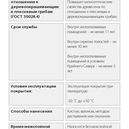
отношению к
Повышает антисептические
деревоокрашивающим
свойства древесины по
и плесневым грибам
отношению к плесневым и
(ГОСТ 30028.4)
деревоокрашивающим грибам.
Срок службы
Внутри неотапливаемых
помещений – не менее 11 лет
Внутри скрытых полостей – не
менее 30 лет
Внутри неотапливаемых
помещений в условиях
Крайнего Севера – не менее 5
лет
Условия эксплуатации
Эксплуатация покрытия при
покрытия:
температуре:
-50 ˚С до +50 ˚С
Способы нанесения
Кистью, валиком, методом
распыления или окунания.
Время межслойной
Наносится без межслойной