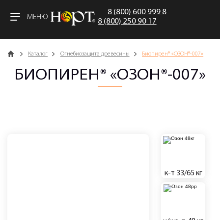
8 (800) 600 999 8
МЕНЮ
8 (800) 250 90 17
Главная
Каталог
Огнебиозащита древесины
Биопирен® «ОЗОН®-007»
БИОПИРЕН® «ОЗОН®-007»
к-т 33/65 кг