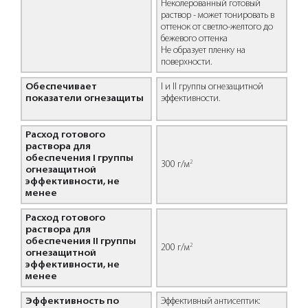
Неколерованный готовый
раствор - может тонировать в
оттенок от светло-желтого до
бежевого оттенка
Не образует пленку на
поверхности.
Обеспечивает
I и II группы огнезащитной
показатели огнезащиты
эффективности.
Расход готового
раствора для
обеспечения I группы
2
300 г/м
огнезащитной
эффективности, не
менее
Расход готового
раствора для
обеспечения II группы
2
200 г/м
огнезащитной
эффективности, не
менее
Эффективность по
Эффективный антисептик: