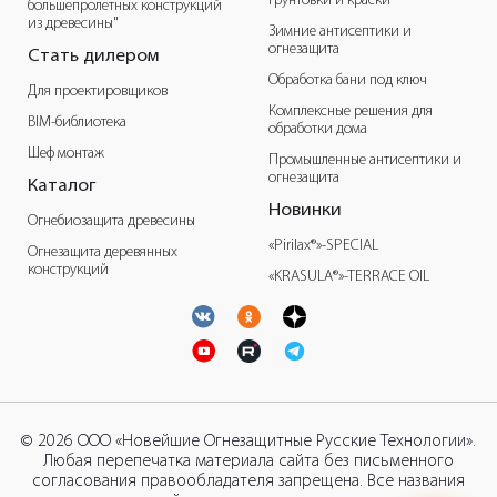
Грунтовки и краски
большепролётных конструкций
из древесины"
Зимние антисептики и
огнезащита
Стать дилером
Обработка бани под ключ
Для проектировщиков
Комплексные решения для
BIM-библиотека
обработки дома
Шеф монтаж
Промышленные антисептики и
огнезащита
Каталог
Новинки
Огнебиозащита древесины
«Pirilax®»-SPECIAL
Огнезащита деревянных
конструкций
«KRASULA®»-TERRACE OIL
© 2026 ООО «Новейшие Огнезащитные Русские Технологии».
Любая перепечатка материала сайта без письменного
согласования правообладателя запрещена. Все названия