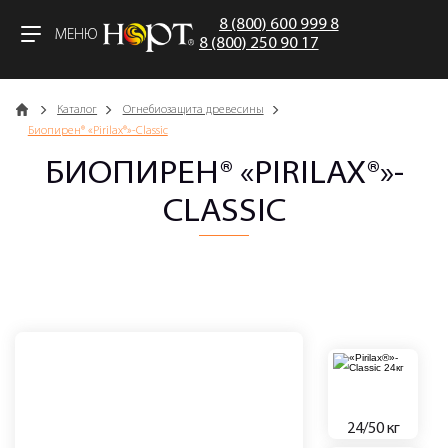
8 (800) 600 999 8
МЕНЮ
8 (800) 250 90 17
Главная
Каталог
Огнебиозащита древесины
Биопирен® «Pirilax®»-Classic
БИОПИРЕН® «PIRILAX®»-
CLASSIC
24/50 кг