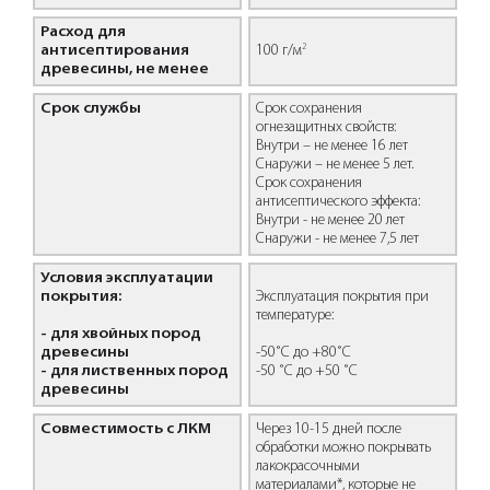
Расход для
2
антисептирования
100 г/м
древесины, не менее
Срок службы
Срок сохранения
огнезащитных свойств:
Внутри – не менее 16 лет
Снаружи – не менее 5 лет.
Срок сохранения
антисептического эффекта:
Внутри - не менее 20 лет
Снаружи - не менее 7,5 лет
Условия эксплуатации
покрытия:
Эксплуатация покрытия при
температуре:
- для хвойных пород
древесины
-50˚С до +80˚С
- для лиственных пород
-50 ˚С до +50 ˚С
древесины
Совместимость с ЛКМ
Через 10-15 дней после
обработки можно покрывать
лакокрасочными
материалами*, которые не