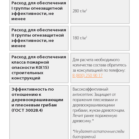
Расход для обеспечения
I группы огнезащитной
2
280 г/м
эффективности, не
менее
Расход для обеспечения
II группы огнезащитной
2
180 г/м
эффективности, не
менее
Расход для обеспечения
Для расчета необходимого
класса пожарной
количества состава обратитесь
опасности К0(15)
за консультацией по телефону:
строительных
8 (800) 250 90 17
конструкций
Эффективность по
Высокоэффективный
отношению к
антисептик: Защищает от
деревоокрашивающим
поражения плесневыми и
и плесневым грибам
деревоокрашивающими
(ГОСТ 30028.4)
грибами, жуком-древоточцем.
Лечит ранее пораженную
древесину. *
*Не удаляет остаточные следы
биопоражений