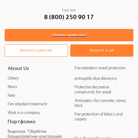
Free line
8 (800) 250 90 17
Скачать прайс-лист
Request a price list
Request a call
Fire-retardant wood protection
About Us
Library
antiseptiki-dlya-drevesiny
News
Protective decorative
compounds for wood
Fake
Antiseptics for concrete, stone,
Fire retardant treatment
brick
Work in a company
Fire protection of fabrics and
carpets
Портфолио
Видеокурс "Обработка
большепролётных конструкций