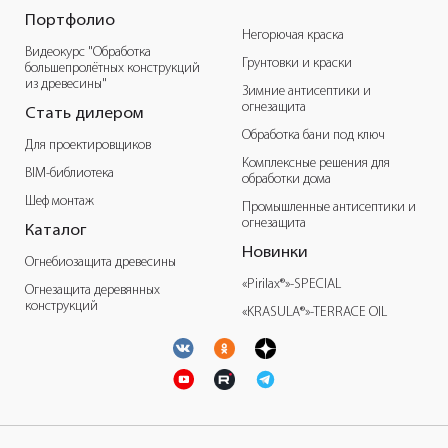
Портфолио
Негорючая краска
Видеокурс "Обработка
Грунтовки и краски
большепролётных конструкций
из древесины"
Зимние антисептики и
огнезащита
Стать дилером
Обработка бани под ключ
Для проектировщиков
Комплексные решения для
BIM-библиотека
обработки дома
Шеф монтаж
Промышленные антисептики и
огнезащита
Каталог
Новинки
Огнебиозащита древесины
«Pirilax®»-SPECIAL
Огнезащита деревянных
конструкций
«KRASULA®»-TERRACE OIL