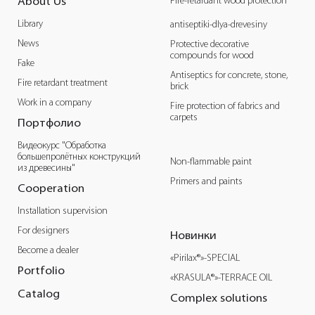
Fire-retardant wood protection
About Us
Library
antiseptiki-dlya-drevesiny
News
Protective decorative
compounds for wood
Fake
Antiseptics for concrete, stone,
Fire retardant treatment
brick
Work in a company
Fire protection of fabrics and
carpets
Портфолио
Видеокурс "Обработка
большепролётных конструкций
Non-flammable paint
из древесины"
Primers and paints
Cooperation
Installation supervision
For designers
Новинки
Become a dealer
«Pirilax®»-SPECIAL
Portfolio
«KRASULA®»-TERRACE OIL
Catalog
Complex solutions