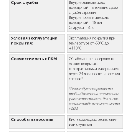
Срок службы
Внутри отапливаемых
помещений – в течение срока
службы строения
Внутри неотапливаемых
помещений – 18 лет
Снаружи – 8 лет
Условия эксплуатации
Эксплуатация покрытия при
покрытия:
температуре от -50˚С до
+110˚С
Совместимость с ЛКМ
Обработанные поверхности
можно покрывать
лакокрасочными материалами
через 24 часа после нанесения
состава*
*Рекомендуется произвести
пробный выкрас на незаметном
участке поверхности для оценки
внешнего вида и совместимости
с ЛКМ
Способы нанесения
Кистью, методом распыления
или окунания