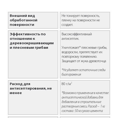
Внешний вид
Не тонирует поверхность,
обработанной
пленку на поверхности не
поверхности
создает.
Эффективность по
Высокоэффективный
отношению к
антисептик.
деревоокрашивающим
и плесневым грибам
Уничтожает* плесневые грибы,
водоросли, препятствует их
повторному появлению.
Защищает от жука-древоточца
*Не удаляет остаточные следы
биопоражения
2
Расход для
80 г/м
антисептирования, не
менее
*Возможно применение в качестве
антисептической добавки для
добавления в строительные
растворные смеси. Расход – 1 кг
состава : 50 кг сухого цемента