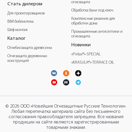
огнезащита
Стать дилером
Обработка бани под ключ
Для проектировщиков
Комплексные решения для
BIM-библиотека
обработки дома
Шеф монтаж
Промышленные антисептики и
огнезащита
Каталог
Новинки
Огнебиозащита древесины
«Pirilax®»-SPECIAL
Огнезащита деревянных
конструкций
«KRASULA®»-TERRACE OIL
© 2026 ООО «Новейшие Огнезащитные Русские Технологии».
Любая перепечатка материала сайта без письменного
согласования правообладателя запрещена. Все названия
продукции на сайте являются зарегистрированными
товарными знаками.