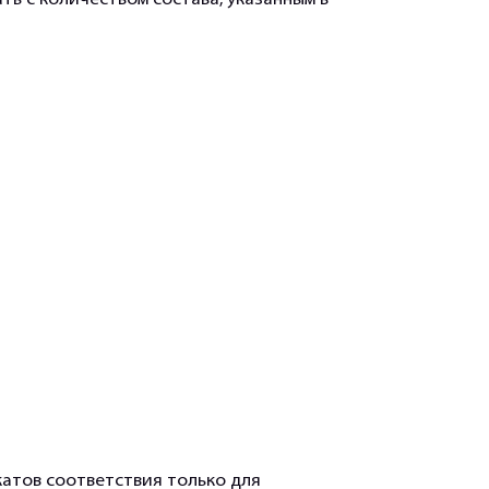
ть с количеством состава, указанным в
атов соответствия только для