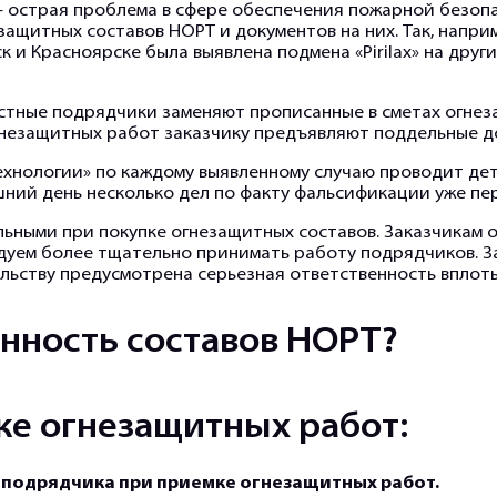
 острая проблема в сфере обеспечения пожарной безопа
защитных составов НОРТ и документов на них. Так, напри
ск и Красноярске была выявлена подмена «Pirilax» на дру
стные подрядчики заменяют прописанные в сметах огнез
незащитных работ заказчику предъявляют поддельные д
нологии» по каждому выявленному случаю проводит дета
ний день несколько дел по факту фальсификации уже пер
ьными при покупке огнезащитных составов. Заказчикам 
дуем более тщательно принимать работу подрядчиков. 
льству предусмотрена серьезная ответственность вплоть
нность составов НОРТ?
ке огнезащитных работ:
 подрядчика при приемке огнезащитных работ.