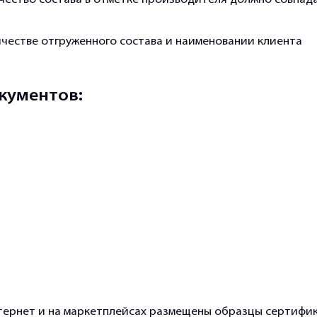
чество состава в отметке производителя должно совпада
честве отгруженного состава и наименовании клиента
кументов:
тернет и на маркетплейсах размещены образцы сертифик