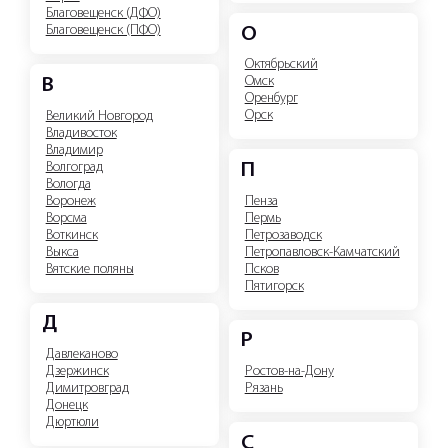
Благовещенск (ДФО)
Благовещенск (ПФО)
О
Октябрьский
Омск
В
Оренбург
Орск
Великий Новгород
Владивосток
Владимир
Волгоград
П
Вологда
Воронеж
Пенза
Ворсма
Пермь
Воткинск
Петрозаводск
Выкса
Петропавловск-Камчатский
Вятские поляны
Псков
Пятигорск
Д
Р
Давлеканово
Дзержинск
Ростов-на-Дону
Димитровград
Рязань
Донецк
Дюртюли
С