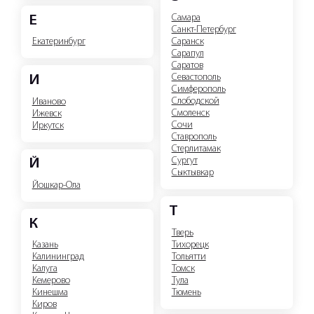
Самара
Е
Санкт-Петербург
Екатеринбург
Саранск
Сарапул
Саратов
Севастополь
И
Симферополь
Слободской
Иваново
Смоленск
Ижевск
Сочи
Иркутск
Ставрополь
Стерлитамак
Сургут
Й
Сыктывкар
Йошкар-Ола
Т
К
Тверь
Тихорецк
Казань
Тольятти
Калининград
Томск
Калуга
Тула
Кемерово
Тюмень
Кинешма
Киров