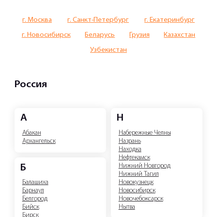
г. Москва
г. Санкт-Петербург
г. Екатеринбург
г. Новосибирск
Беларусь
Грузия
Казахстан
Узбекистан
Россия
А
Н
Абакан
Набережные Челны
Архангельск
Назрань
Находка
Нефтекамск
Нижний Новгород
Б
Нижний Тагил
Новокузнецк
Балашиха
Новосибирск
Барнаул
Новочебоксарск
Белгород
Нытва
Бийск
Бирск