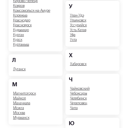
Кирово-Чепецк
Ковров
У
Комсомольск-на-Амуре
Улан-Удэ
Коряжма
Ульяновск
Краснодар
Уссурийск
Красноярск
Усть-Катав
Кудымкар
Уфа
Курган
Ухта
Курск
Куртамыш
Х
Л
Хабаровск
Луганск
Ч
М
Чайковский
Чебоксары
Магнитогорск
Челябинск
Майкоп
Череповец
Махачкала
Чита
Можга
Москва
Мурманск
Ю