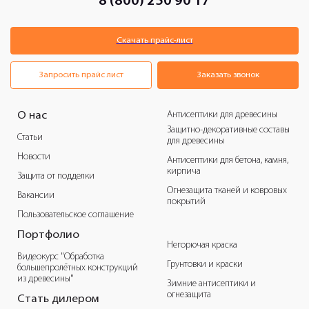
8 (800) 250 90 17
Скачать прайс-лист
Запросить прайс лист
Заказать звонок
Антисептики для древесины
О нас
Защитно-декоративные составы
Статьи
для древесины
Новости
Антисептики для бетона, камня,
кирпича
Защита от подделки
Огнезащита тканей и ковровых
Вакансии
покрытий
Пользовательское соглашение
Портфолио
Негорючая краска
Видеокурс "Обработка
Грунтовки и краски
большепролётных конструкций
из древесины"
Зимние антисептики и
огнезащита
Стать дилером