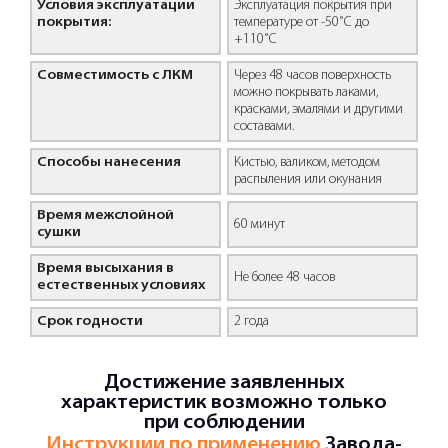
Условия эксплуатации
Эксплуатация покрытия при
покрытия:
температуре от -50˚С до
+110˚С
Совместимость с ЛКМ
Через 48 часов поверхность
можно покрывать лаками,
красками, эмалями и другими
составами.
Способы нанесения
Кистью, валиком, методом
распыления или окунания
Время межслойной
60 минут
сушки
Время высыхания в
Не более 48 часов
естественных условиях
Срок годности
2 года
Достижение заявленных
характеристик возможно только
при соблюдении
Инструкции по применению
Завода-