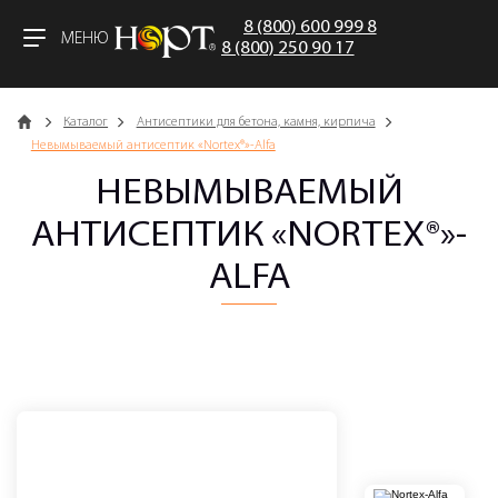
8 (800) 600 999 8
МЕНЮ
8 (800) 250 90 17
Главная
Каталог
Антисептики для бетона, камня, кирпича
Невымываемый антисептик «Nortex®»-Alfa
НЕВЫМЫВАЕМЫЙ
АНТИСЕПТИК «NORTEX®»-
ALFA