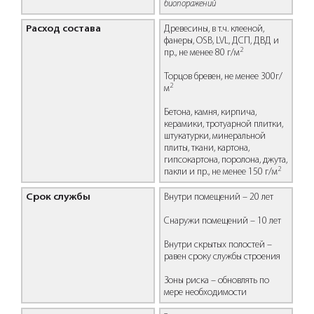
биопоражений
Расход состава
Древесины, в т.ч. клееной,
фанеры, OSB, LVL, ДСП, ДВД и
2
пр., не менее 80 г/м
Торцов бревен, не менее 300г/
2
м
Бетона, камня, кирпича,
керамики, тротуарной плитки,
штукатурки, минеральной
плиты, ткани, картона,
гипсокартона, поролона, джута,
2
пакли и пр., не менее 150 г/м
Срок службы
Внутри помещений – 20 лет
Снаружи помещений – 10 лет
Внутри скрытых полостей –
равен сроку службы строения
Зоны риска – обновлять по
мере необходимости