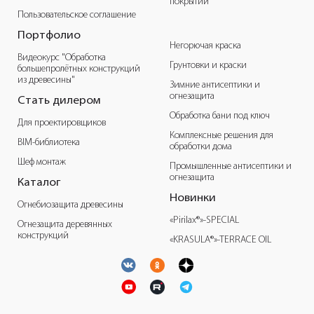
покрытий
Пользовательское соглашение
Портфолио
Негорючая краска
Видеокурс "Обработка
Грунтовки и краски
большепролётных конструкций
из древесины"
Зимние антисептики и
огнезащита
Стать дилером
Обработка бани под ключ
Для проектировщиков
Комплексные решения для
BIM-библиотека
обработки дома
Шеф монтаж
Промышленные антисептики и
огнезащита
Каталог
Новинки
Огнебиозащита древесины
«Pirilax®»-SPECIAL
Огнезащита деревянных
конструкций
«KRASULA®»-TERRACE OIL