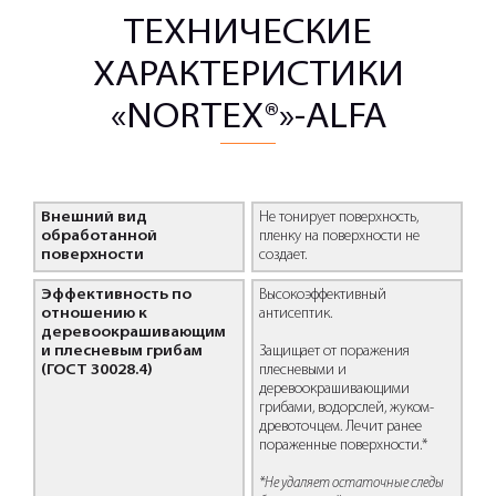
ТЕХНИЧЕСКИЕ
ХАРАКТЕРИСТИКИ
«NORTEX®»-ALFA
Внешний вид
Не тонирует поверхность,
обработанной
пленку на поверхности не
поверхности
создает.
Эффективность по
Высокоэффективный
отношению к
антисептик.
деревоокрашивающим
и плесневым грибам
Защищает от поражения
(ГОСТ 30028.4)
плесневыми и
деревоокрашивающими
грибами, водорслей, жуком-
древоточцем. Лечит ранее
пораженные поверхности.*
*Не удаляет остаточные следы