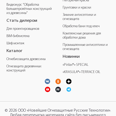
Негорючая краска
Видеокурс "Обработка
Грунтовки и краски
большепролётных конструкций
из древесины"
Зимние антисептики и
огнезащита
Стать дилером
Обработка бани под ключ
Для проектировщиков
Комплексные решения для
BIM-библиотека
обработки дома
Шеф монтаж
Промышленные антисептики и
огнезащита
Каталог
Новинки
Огнебиозащита древесины
«Pirilax®»-SPECIAL
Огнезащита деревянных
конструкций
«KRASULA®»-TERRACE OIL
© 2026 ООО «Новейшие Огнезащитные Русские Технологии».
Любая перепечатка материала сайта без письменного