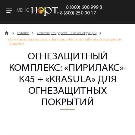
8 (800) 600 999 8
МЕНЮ
8 (800) 250 90 17
Главная
Каталог
Огнезащита деревянных конструкций
Огнезащитный комплекс: «Пирилакс»-К45 + «Krasula» для огнезащитных
покрытий
ОГНЕЗАЩИТНЫЙ
КОМПЛЕКС: «ПИРИЛАКС»-
К45 + «KRASULA» ДЛЯ
ОГНЕЗАЩИТНЫХ
ПОКРЫТИЙ