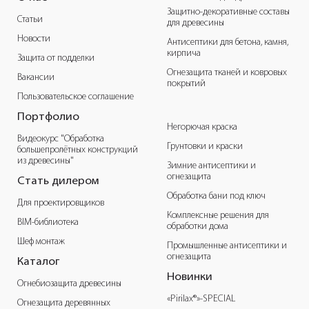
Защитно-декоративные составы
Статьи
для древесины
Новости
Антисептики для бетона, камня,
кирпича
Защита от подделки
Огнезащита тканей и ковровых
Вакансии
покрытий
Пользовательское соглашение
Портфолио
Негорючая краска
Видеокурс "Обработка
Грунтовки и краски
большепролётных конструкций
из древесины"
Зимние антисептики и
огнезащита
Стать дилером
Обработка бани под ключ
Для проектировщиков
Комплексные решения для
BIM-библиотека
обработки дома
Шеф монтаж
Промышленные антисептики и
огнезащита
Каталог
Новинки
Огнебиозащита древесины
«Pirilax®»-SPECIAL
Огнезащита деревянных