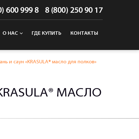
0) 600 999 8
8 (800) 250 90 17
О НАС
ГДЕ КУПИТЬ
КОНТАКТЫ
ань и саун «KRASULA® масло для полков»
KRASULA® МАСЛО