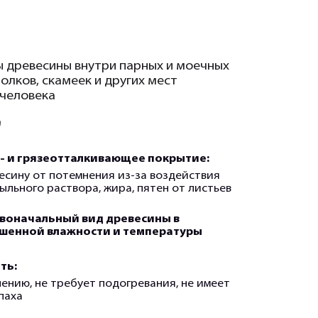
 древесины внутри парных и моечных
 полков, скамеек и других мест
 человека
т
- и грязеотталкивающее покрытие:
сину от потемнения из-за воздействия
мыльного раствора, жира, пятен от листьев
воначальный вид древесины в
шенной влажности и температуры
ть:
нению, не требует подогревания, не имеет
паха