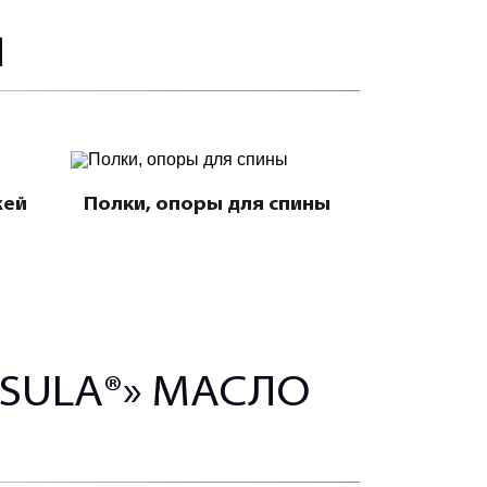
Я
жей
Полки, опоры для спины
ASULA®» МАСЛО