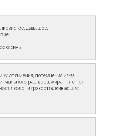
лковистое, дышащее,
тие.
древесины.
ну от гниения, потемнения из-за
и, мыльного раствора, жира, пятен от
ности водо- и грязеотталкивающие