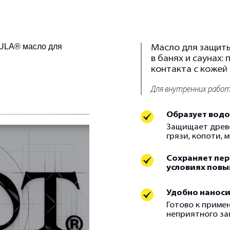
Масло для защиты
в банях и саунах:
контакта с кожей
Для внутренних рабо
Образует водо
Защищает древе
грязи, копоти, 
Сохраняет пер
условиях повы
Удобно наноси
Готово к приме
неприятного за