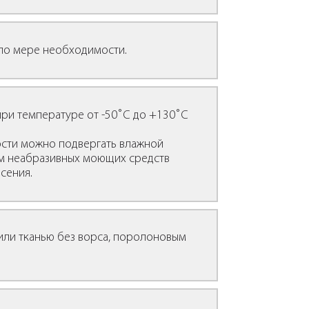
по мере необходимости.
при температуре от -50˚С до +130˚С
сти можно подвергать влажной
м неабразивных моющих средств
есения.
 или тканью без ворса, поролоновым