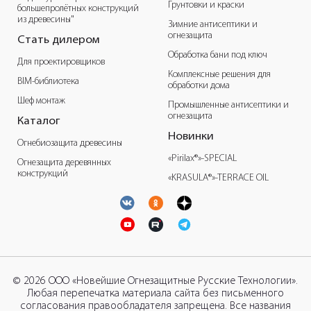
Грунтовки и краски
большепролётных конструкций
из древесины"
Зимние антисептики и
огнезащита
Стать дилером
Обработка бани под ключ
Для проектировщиков
Комплексные решения для
BIM-библиотека
обработки дома
Шеф монтаж
Промышленные антисептики и
огнезащита
Каталог
Новинки
Огнебиозащита древесины
«Pirilax®»-SPECIAL
Огнезащита деревянных
конструкций
«KRASULA®»-TERRACE OIL
© 2026 ООО «Новейшие Огнезащитные Русские Технологии».
Любая перепечатка материала сайта без письменного
согласования правообладателя запрещена. Все названия