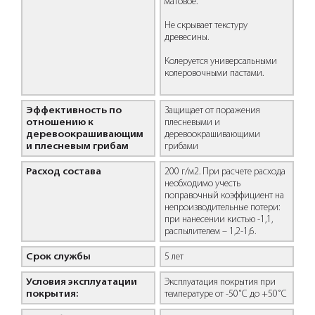
матовое.
Не скрывает текстуру
древесины.
Колеруется универсальными
колеровочными пастами.
Эффективность по
Защищает от поражения
отношению к
плесневыми и
деревоокрашивающим
деревоокрашивающими
и плесневым грибам
грибами
Расход состава
200 г/м2. При расчете расхода
необходимо учесть
поправочный коэффициент на
непроизводительные потери:
при нанесении кистью -1,1,
распылителем – 1,2-1,6.
Срок службы
5 лет
Условия эксплуатации
Эксплуатация покрытия при
покрытия:
температуре от -50˚С до +50˚С