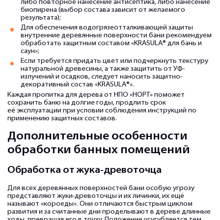
либо повторное нанесение антисептика, либо нанесение
биопирена (выбор состава зависит от желаемого
результата);
Для обеспечения водогрязеотталкивающей защиты
внутренние деревянные поверхности бани рекомендуем
обработать защитным составом «KRASULA® для бань и
саун»;
Если требуется придать цвет или подчеркнуть текстуру
натуральной древесины, а также защитить от УФ-
излучений и осадков, следует наносить защитно-
декоративный состав «KRASULA®».
Каждая пропитка для дерева от НПО «НОРТ» поможет
сохранить баню на долгие годы, продлить срок
её эксплуатации при условии соблюдения инструкций по
применению защитных составов.
Дополнительные особенности
обработки банных помещений
Обработка от жука-древоточца
Для всех деревянных поверхностей бани особую угрозу
представляют жуки-древоточцы и их личинки, их ещё
называют «короеды». Они отличаются быстрым циклом
развития и за считанные дни проделывают в дереве длинные
ходы, превращая его в труху. Положение усугубляется тем,