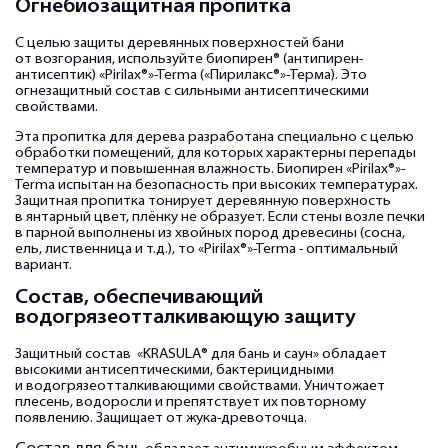
Огнебиозащитная пропитка
С целью защиты деревянных поверхностей бани
от возгорания, используйте биопирен® (антипирен-
антисептик) «Pirilax®»-Terma («Пирилакс®»-Терма). Это
огнезащитный состав с сильными антисептическими
свойствами.
Эта пропитка для дерева разработана специально с целью
обработки помещений, для которых характерны перепады
температур и повышенная влажность. Биопирен «Pirilax®»-
Terma испытан на безопасность при высоких температурах.
Защитная пропитка тонирует деревянную поверхность
в янтарный цвет, плёнку не образует. Если стены возле печки
в парной выполнены из хвойных пород древесины (сосна,
ель, лиственница и т.д.), то «Pirilax®»-Terma - оптимальный
вариант.
Состав, обеспечивающий
водогрязеотталкивающую защиту
Защитный состав «KRASULA® для бань и саун» обладает
высокими антисептическими, бактерицидными
и водогрязеотталкивающими свойствами. Уничтожает
плесень, водоросли и препятствует их повторному
появлению. Защищает от жука-древоточца.