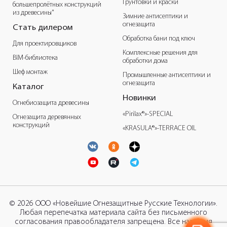
Грунтовки и краски
большепролётных конструкций
из древесины"
Зимние антисептики и
огнезащита
Стать дилером
Обработка бани под ключ
Для проектировщиков
Комплексные решения для
BIM-библиотека
обработки дома
Шеф монтаж
Промышленные антисептики и
огнезащита
Каталог
Новинки
Огнебиозащита древесины
«Pirilax®»-SPECIAL
Огнезащита деревянных
конструкций
«KRASULA®»-TERRACE OIL
© 2026 ООО «Новейшие Огнезащитные Русские Технологии».
Любая перепечатка материала сайта без письменного
согласования правообладателя запрещена. Все названия