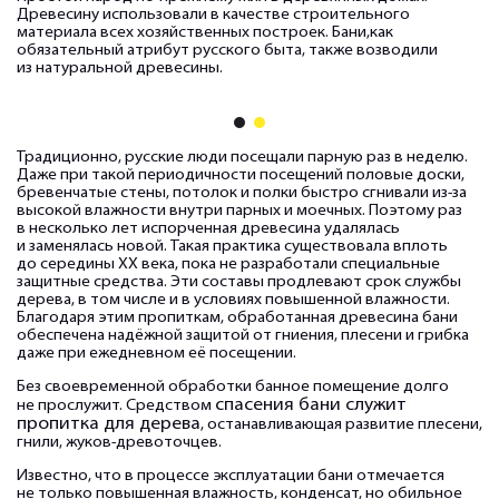
Древесину использовали в качестве строительного
материала всех хозяйственных построек. Бани,как
обязательный атрибут русского быта, также возводили
из натуральной древесины.
1
2
Традиционно, русские люди посещали парную раз в неделю.
Даже при такой периодичности посещений половые доски,
бревенчатые стены, потолок и полки быстро сгнивали из-за
высокой влажности внутри парных и моечных. Поэтому раз
в несколько лет испорченная древесина удалялась
и заменялась новой. Такая практика существовала вплоть
до середины XX века, пока не разработали специальные
защитные средства. Эти составы продлевают срок службы
дерева, в том числе и в условиях повышенной влажности.
Благодаря этим пропиткам, обработанная древесина бани
обеспечена надёжной защитой от гниения, плесени и грибка
даже при ежедневном её посещении.
Без своевременной обработки банное помещение долго
спасения бани служит
не прослужит. Средством
пропитка для дерева
, останавливающая развитие плесени,
гнили, жуков-древоточцев.
Известно, что в процессе эксплуатации бани отмечается
не только повышенная влажность, конденсат, но обильное