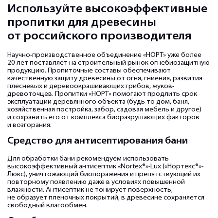
Используйте высокоэффективные
пропитки для древесины
от российского производителя
Научно-производственное объединение «НОРТ» уже более
20 лет поставляет на строительный рынок огнебиозащитную
продукцию. Пропиточные составы обеспечивают
качественную защиту древесины от огня, гниения, развития
плесневых и деревоокрашивающих грибов, жуков-
древоточцев. Пропитки «НОРТ» помогают продлить срок
эксплуатации деревянного объекта (будь то дом, баня,
хозяйственная постройка, забор, садовая мебель и другое)
и сохранить его от комплекса биоразрушающих факторов
и возгорания.
Средство для антисептирования бани
Для обработки бани рекомендуем использовать
высокоэффективный антисептик «Nortex®»-Lux («Нортекс®»-
Люкс), уничтожающий биопоражения и препятствующий их
повторному появлению даже в условиях повышенной
влажности. Антисептик не тонирует поверхность,
не образует плёночных покрытий, в древесине сохраняется
свободный влагообмен.