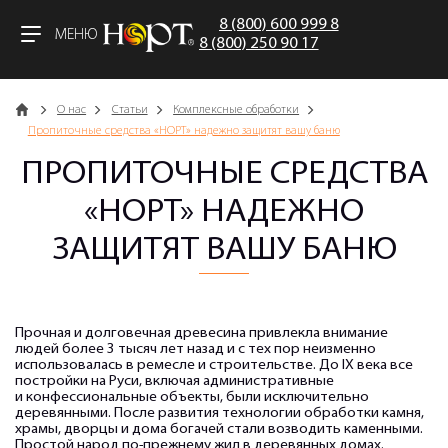
8 (800) 600 999 8
МЕНЮ
8 (800) 250 90 17
Главная
О нас
Статьи
Комплексные обработки
Пропиточные средства «НОРТ» надежно защитят вашу баню
ПРОПИТОЧНЫЕ СРЕДСТВА
«НОРТ» НАДЕЖНО
ЗАЩИТЯТ ВАШУ БАНЮ
Прочная и долговечная древесина привлекла внимание
людей более 3 тысяч лет назад и с тех пор неизменно
использовалась в ремесле и строительстве. До IX века все
постройки на Руси, включая административные
и конфессиональные объекты, были исключительно
деревянными. После развития технологии обработки камня,
храмы, дворцы и дома богачей стали возводить каменными.
Простой народ по-прежнему жил в деревянных домах.