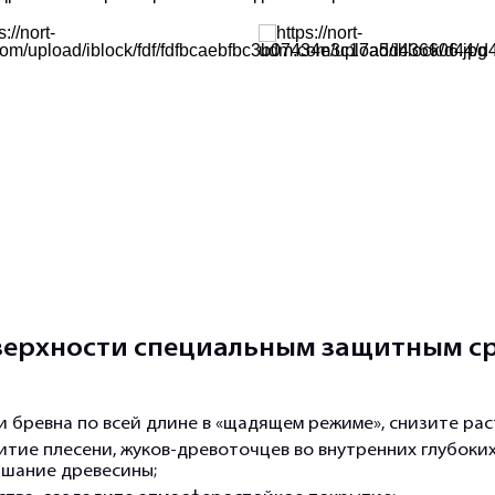
верхности специальным защитным ср
 бревна по всей длине в «щадящем режиме», снизите рас
тие плесени, жуков-древоточцев во внутренних глубоких
тшание древесины;