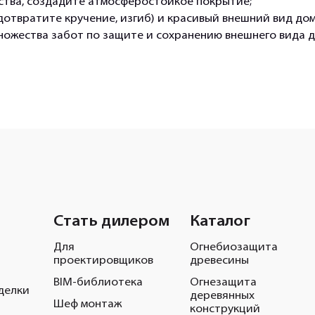
тва, создадите атмосферостойкое покрытие;
отвратите кручение, изгиб) и красивый внешний вид дом
ножества забот по защите и сохранению внешнего вида д
Стать дилером
Каталог
Для
Огнебиозащита
проектировщиков
древесины
BIM-библиотека
Огнезащита
делки
деревянных
Шеф монтаж
конструкций