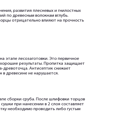
ения, развития плесневых и гнилостных
ий по древесным волокнам вглубь.
торцы отрицательно влияют на прочность
на этапе лесозаготовки. Это первичное
т хорошие результаты. Пропитка защищает
ка-древоточца. Антисептик снижает
н в древесине не нарушается.
апе сборки сруба. После шлифовки торцов
 сушки при нанесении в 2 слоя составляет
ботку необходимо проводить либо густым