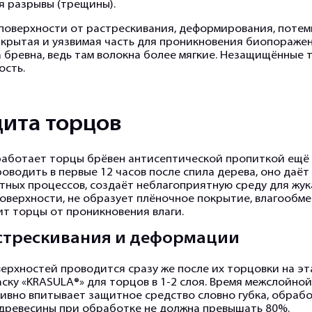
я разрывы (трещины).
оверхности от растрескивания, деформирования, потемн
ткрытая и уязвимая часть для проникновения биопоражен
бревна, ведь там волокна более мягкие. Незащищённые 
ость.
ита торцов
бработает торцы брёвен
антисептической пропиткой
ещё 
водить в первые 12 часов после спила дерева, оно даё
стных процессов, создаёт неблагоприятную среду для жу
оверхности, не образует плёночное покрытие, влагообме
т торцы от проникновения влаги.
стрескивания и деформации
рхностей проводится сразу же после их торцовки на эт
ку «KRASULA®» для торцов в 1-2 слоя. Время межслойной
активно впитывает защитное средство словно губка, обра
ь древесины при обработке не должна превышать 80%.