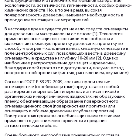
конструкционных и отделочных материалов вследствие
экологичности, эстетичности, гигиеничности, особых физико-
химических свойств. Но, в то же время, высокая
пожароопасность древесины вызывает необходимость в
проведении огнезащитных мероприятий.
В настоящее время существует немало средств огнезащиты
для древесины и материалов на ее основе [1]. Технология
применения огнезащитных составов многообразна и
включает автоклавную пропитку древесины, пропитку по
способу «прогрев – холодная ванна», сквозную огнезащитe в
поле центробежных сил, позволяющих ввести в древесину
огнезащитные средства на глубину 10-20 мм [2]. Однако
наибольшее распространение для защиты древесины,
благодаря своей простоте и доступности, получил метод
поверхностной пропитки (кистью, распылением, окунанием).
Согласно ГОСТ Р 53292-2009, составы пропиточные
огнезащитные (огнебиозащитные) представляют собой
растворы антипиренов (антипиренов и антисептиков) в
органических и неорганических жидкостях, не образующих
пленку, обеспечивающие образование поверхностного
огнезащищенного слоя (поверхностная пропитка) или
огнезащиту в объеме древесины (глубокая пропитка).
Поверхностная пропитка огнебиозащитными составами
применяется для снижения горючести и придания
антисептических свойств.
Среди большого многообразия огнезащитных составов