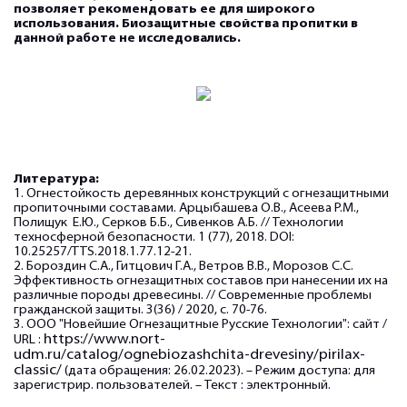
позволяет рекомендовать ее для широкого
использования. Биозащитные свойства пропитки в
данной работе не исследовались.
Литература:
1. Огнестойкость деревянных конструкций с огнезащитными
пропиточными составами. Арцыбашева О.В., Асеева Р.М.,
Полищук Е.Ю., Серков Б.Б., Сивенков А.Б. // Технологии
техносферной безопасности. 1 (77), 2018. DOI:
10.25257/TTS.2018.1.77.12-21.
2. Бороздин С.А., Гитцович Г.А., Ветров В.В., Морозов С.С.
Эффективность огнезащитных составов при нанесении их на
различные породы древесины. // Современные проблемы
гражданской защиты. 3(36) / 2020, с. 70-76.
3. ООО "Новейшие Огнезащитные Русские Технологии": сайт /
https://www.nort-
URL :
udm.ru/catalog/ognebiozashchita-drevesiny/pirilax-
classic/
(дата обращения: 26.02.2023). – Режим доступа: для
зарегистрир. пользователей. – Текст : электронный.