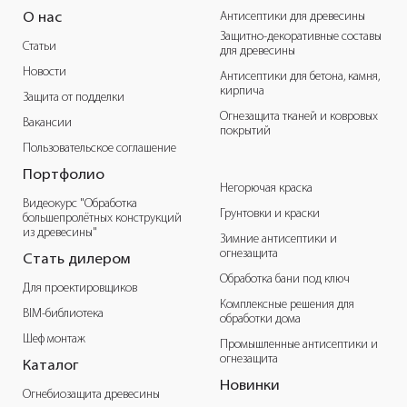
Антисептики для древесины
О нас
Защитно-декоративные составы
Статьи
для древесины
Новости
Антисептики для бетона, камня,
кирпича
Защита от подделки
Огнезащита тканей и ковровых
Вакансии
покрытий
Пользовательское соглашение
Портфолио
Негорючая краска
Видеокурс "Обработка
Грунтовки и краски
большепролётных конструкций
из древесины"
Зимние антисептики и
огнезащита
Стать дилером
Обработка бани под ключ
Для проектировщиков
Комплексные решения для
BIM-библиотека
обработки дома
Шеф монтаж
Промышленные антисептики и
огнезащита
Каталог
Новинки
Огнебиозащита древесины