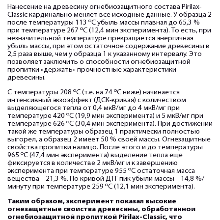
Нанесение на древесину огнебиозащитного состава Pirilax-
Classic кардинально меняет все исходные данные. У образца 2
о
после температуры 113
С убыль массы плавная до 65,3 %
о
при температуре 267
С (12,4 мин эксперимента). То есть, при
незначительной температуре прекращается энергичная
убыль массы, при этом остаточное содержание древесины в
2,5 раза выше, чем у образца 1 к указанному интервалу. Это
позволяет заключить о способности огнебиозащитной
пропитки «держать» прочностные характеристики
древесины.
о
о
С температуры 208
С (т.е. на 74
С ниже) начинается
интенсивный экзоэффект (ДСК-кривая) с количеством
выделяющегося тепла от 0,4 мкВ/мг до 4 мкВ/мг при
о
температуре 420
С (19,9 мин эксперимента) и 5 мкВ/мг при
о
температуре 626
С (30,4 мин эксперимента). При достижении
такой же температуры образец 1 практически полностью
выгорел, а образец 2 имеет 50 % своей массы. Огнезащитные
свойства пропитки налицо. После этого и до температуры
о
965
С (47,4 мин эксперимента) выделение тепла еще
фиксируется в количестве 2 мкВ/мг и к завершению
о
эксперимента при температуре 955
С остаточная масса
вещества – 21,3 %. По кривой ДТГ пик убыли массы – 14,8 %/
о
минуту при температуре 259
С (12,1 мин эксперимента).
Таким образом, эксперимент показал высокие
огнезащитные свойства древесины, обработанной
огнебиозащитной пропиткой Pirilax-Classic, что