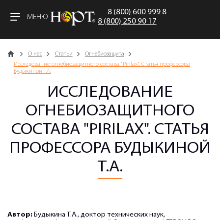
8 (800) 600 999 8
МЕНЮ
8 (800) 250 90 17
Главная
О нас
Статьи
Огнебиозащита
Исследование огнебиозащитного состава "Pirilax". Статья профессора
Будыкиной Т.А.
ИССЛЕДОВАНИЕ
ОГНЕБИОЗАЩИТНОГО
СОСТАВА "PIRILAX". СТАТЬЯ
ПРОФЕССОРА БУДЫКИНОЙ
Т.А.
Автор:
Будыкина Т.А., доктор технических наук,