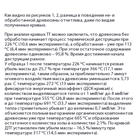
Как видно из рисунков 1, 2, разница в поведении не- и
обработанной древесины отчетлива, даже по видам
полученных кривых.
При анализе кривых ТГ можно заключить, что древесина без
обработки начинает процесс термической деструкции при
о
226
С (10,6 мин эксперимента), а обработанная – уже при 113
о
С (6,4 мин эксперимента). При этом остаточное содержание
древесины одинаково – 95,8 %. Время достижения начала
деструкции разное.
о
У образца 1 после температуры 226
С начинается резкая
о
убыль массы до 25,7 % при температуре 366
С (17,1 мин
эксперимента), таким образом, за приблизительно 7 минут
огневого воздействия масса древесины уменьшается в 3,73
о
раз. С температуры 272
С (13 мин эксперимента)
фиксируется энергичный экзоэффект (ДСК-кривая) с
количеством выделяющегося тепла от 1 мкВ/мг до 4 мкВ/мг
о
при температуре 555
С (26,8 мин эксперимента). После этого
о
и до температуры 691
С (33,7 мин эксперимента) выделение
тепла стремительно убывает до величины 0,7 мкВ/мг. Это
объясняется полным выгоранием органических компонентов
о
древесины уже при температуре 605
С и образовании
остаточного количества золы в количестве 2,1%. По кривой
ДТГ установлен пик убыли массы – 16,5 %/минуту при
о
температуре 317
С (14,5 мин эксперимента).