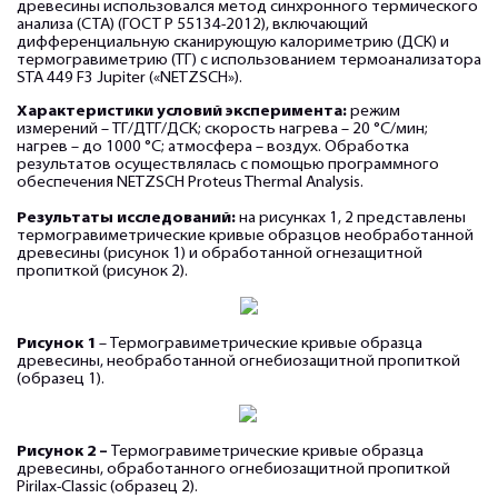
древесины использовался метод синхронного термического
анализа (СТА) (ГОСТ Р 55134-2012), включающий
дифференциальную сканирующую калориметрию (ДСК) и
термогравиметрию (ТГ) с использованием термоанализатора
STA 449 F3 Jupiter («NETZSCH»).
Характеристики условий эксперимента:
режим
измерений – ТГ/ДТГ/ДСК; скорость нагрева – 20 °С/мин;
нагрев – до 1000 °С; атмосфера – воздух. Обработка
результатов осуществлялась с помощью программного
обеспечения NETZSCH Proteus Thermal Analysis.
Результаты исследований:
на рисунках 1, 2 представлены
термогравиметрические кривые образцов необработанной
древесины (рисунок 1) и обработанной огнезащитной
пропиткой (рисунок 2).
Рисунок 1
– Термогравиметрические кривые образца
древесины, необработанной огнебиозащитной пропиткой
(образец 1).
Рисунок 2 –
Термогравиметрические кривые образца
древесины, обработанного огнебиозащитной пропиткой
Pirilax-Classic (образец 2).