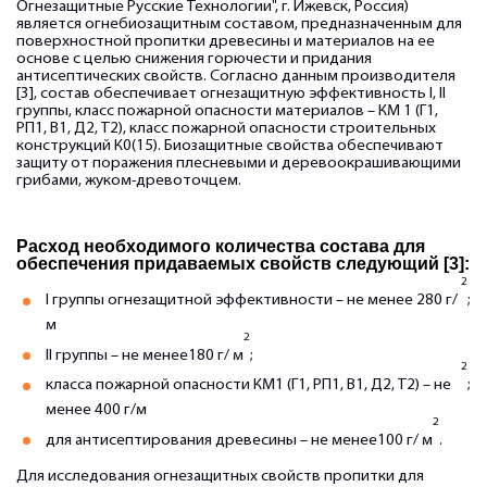
Огнезащитные Русские Технологии", г. Ижевск, Россия)
является огнебиозащитным составом, предназначенным для
поверхностной пропитки древесины и материалов на ее
основе с целью снижения горючести и придания
антисептических свойств. Согласно данным производителя
[3], состав обеспечивает огнезащитную эффективность I, II
группы, класс пожарной опасности материалов – КМ 1 (Г1,
РП1, В1, Д2, Т2), класс пожарной опасности строительных
конструкций К0(15). Биозащитные свойства обеспечивают
защиту от поражения плесневыми и деревоокрашивающими
грибами, жуком-древоточцем.
Расход необходимого количества состава для
обеспечения придаваемых свойств следующий [3]:
2
I группы огнезащитной эффективности – не менее 280 г/
;
м
2
II группы – не менее180 г/ м
;
2
класса пожарной опасности КМ1 (Г1, РП1, В1, Д2, Т2) – не
;
менее 400 г/м
2
для антисептирования древесины – не менее100 г/ м
.
Для исследования огнезащитных свойств пропитки для