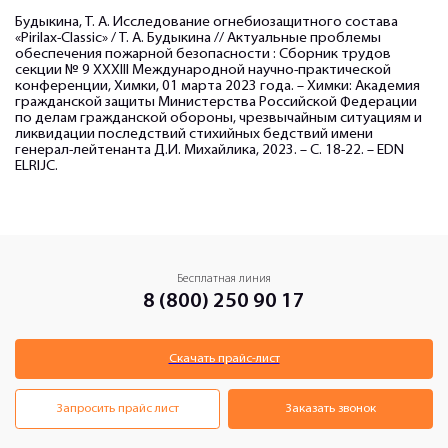
Будыкина, Т. А. Исследование огнебиозащитного состава
«Pirilax-Classic» / Т. А. Будыкина // Актуальные проблемы
обеспечения пожарной безопасности : Сборник трудов
секции № 9 ХХXIII Международной научно-практической
конференции, Химки, 01 марта 2023 года. – Химки: Академия
гражданской защиты Министерства Российской Федерации
по делам гражданской обороны, чрезвычайным ситуациям и
ликвидации последствий стихийных бедствий имени
генерал-лейтенанта Д.И. Михайлика, 2023. – С. 18-22. – EDN
ELRIJC.
Бесплатная линия
8 (800) 250 90 17
Скачать прайс-лист
Запросить прайс лист
Заказать звонок