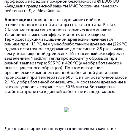
профессор кафедры пожарной безопасности ФГБВОУ ВО
«Академия гражданской защиты МЧС России им. генерал-
лейтенанта Д.И. Михайлика».
Аннотация:
проведено тестирование свойств
огнебиозащитного состава Pirilax-
отечественного
Classic
методом синхронного термического анализа.
Установлена высокая эффективность огнезащиты.
Термодеструкция защищенной древесины начинается
о
о
раньше при 113
С, чем у необработанной древесины (226
С),
однако остаточное содержание древесины в 2,5 раза выше,
чем у незащищенной древесины. Интенсивный экзоэффект с
выделением 4 мкВ/мг тепла происходит у образцов при
о
о
разной температуре: 555
С и 420
С (у необработанного и
огнезащищенного образцов). Полное выгорание
органических компонентов необработанной древесины
о
происходит при температуре 605
С и при остаточной массе
2,1 %, у обработанной огнезащитным составом древесины в
этих же условиях сохраняется 50 % массы. Биозащитные
свойства пропитки в данной работе не исследовались.
Древесина широко используется человеком в качестве