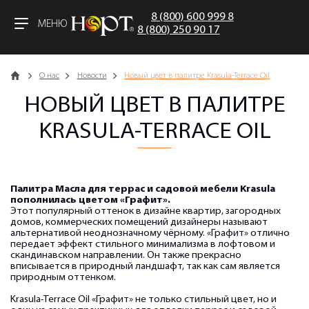
8 (800) 600 999 8
МЕНЮ
8 (800) 250 90 17
Главная
О нас
Новости
Новый цвет в палитре Krasula-Terrace Oil
НОВЫЙ ЦВЕТ В ПАЛИТРЕ
KRASULA-TERRACE OIL
Палитра Масла для террас и садовой мебели Krasula
пополнилась цветом «Графит».
Этот популярный оттенок в дизайне квартир, загородных
домов, коммерческих помещений дизайнеры называют
альтернативой неоднозначному чёрному. «Графит» отлично
передает эффект стильного минимализма в лофтовом и
скандинавском направлении. Он также прекрасно
вписывается в природный ландшафт, так как сам является
природным оттенком.
Krasulа-Terrace Oil «Графит» не только стильный цвет, но и