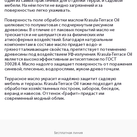
один из самых практичных для отделки террас и садовой
мебели. На нём почти не видно загрязнений и за
поверхностью легко ухаживать.
Поверхность поле обработки маслом Krasula-Terrace Oil
шелковисто полуматовая с подчеркнутым рисунком
древесины. В отличие от лаковых покрытий масло не
трескается и не шелушится из-за физических или
атмосферных воздействий. Благодаря натуральным
компонентам в составе масло придает водо- и
грязеотталкивающие свойства, препятствует потемнению
древесины под воздействием УФ-излучения. Krasula-Terrace Oil
является высокоэффективным антисептиком по ГОСТ
30028.4. Масло надолго защищает поверхность от поражения
синевой, плесенью, водорослями, жуком-древоточцем.
Террасное масло украсит и надёжно защитит садовую
мебель и террасы. Krasula Terrace Oil также подходит для
обработки хозяйственных построек, заборов, беседок,
веранд и навесов. Оттенок «Графит» придаст им
современный модный облик.
Бесплатная линия