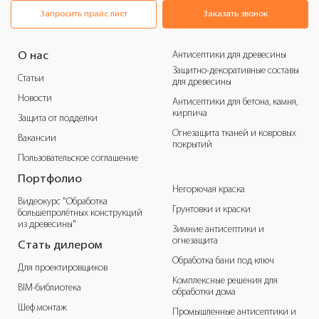
Запросить прайс лист
Заказать звонок
Антисептики для древесины
О нас
Защитно-декоративные составы
Статьи
для древесины
Новости
Антисептики для бетона, камня,
кирпича
Защита от подделки
Огнезащита тканей и ковровых
Вакансии
покрытий
Пользовательское соглашение
Портфолио
Негорючая краска
Видеокурс "Обработка
Грунтовки и краски
большепролётных конструкций
из древесины"
Зимние антисептики и
огнезащита
Стать дилером
Обработка бани под ключ
Для проектировщиков
Комплексные решения для
BIM-библиотека
обработки дома
Шеф монтаж
Промышленные антисептики и