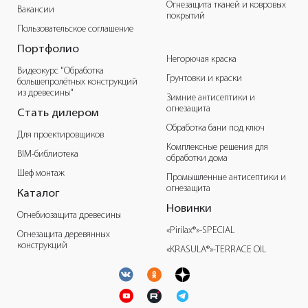
Огнезащита тканей и ковровых
Вакансии
покрытий
Пользовательское соглашение
Портфолио
Негорючая краска
Видеокурс "Обработка
Грунтовки и краски
большепролётных конструкций
из древесины"
Зимние антисептики и
огнезащита
Стать дилером
Обработка бани под ключ
Для проектировщиков
Комплексные решения для
BIM-библиотека
обработки дома
Шеф монтаж
Промышленные антисептики и
огнезащита
Каталог
Новинки
Огнебиозащита древесины
«Pirilax®»-SPECIAL
Огнезащита деревянных
конструкций
«KRASULA®»-TERRACE OIL