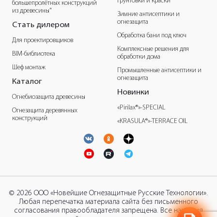
Грунтовки и краски
большепролётных конструкций
из древесины"
Зимние антисептики и
огнезащита
Стать дилером
Обработка бани под ключ
Для проектировщиков
Комплексные решения для
BIM-библиотека
обработки дома
Шеф монтаж
Промышленные антисептики и
огнезащита
Каталог
Новинки
Огнебиозащита древесины
«Pirilax®»-SPECIAL
Огнезащита деревянных
конструкций
«KRASULA®»-TERRACE OIL
© 2026 ООО «Новейшие Огнезащитные Русские Технологии».
Любая перепечатка материала сайта без письменного
согласования правообладателя запрещена. Все названия