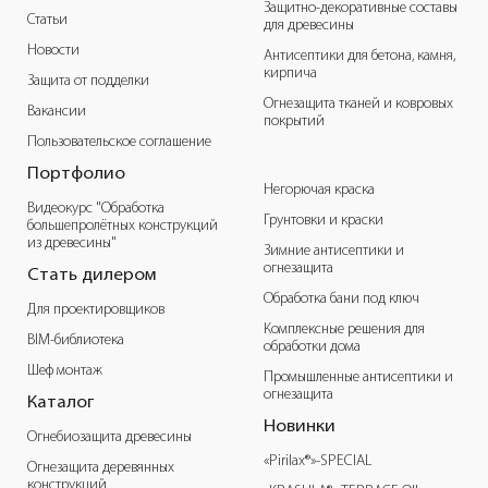
Защитно-декоративные составы
Статьи
для древесины
Новости
Антисептики для бетона, камня,
кирпича
Защита от подделки
Огнезащита тканей и ковровых
Вакансии
покрытий
Пользовательское соглашение
Портфолио
Негорючая краска
Видеокурс "Обработка
Грунтовки и краски
большепролётных конструкций
из древесины"
Зимние антисептики и
огнезащита
Стать дилером
Обработка бани под ключ
Для проектировщиков
Комплексные решения для
BIM-библиотека
обработки дома
Шеф монтаж
Промышленные антисептики и
огнезащита
Каталог
Новинки
Огнебиозащита древесины
«Pirilax®»-SPECIAL
Огнезащита деревянных
конструкций