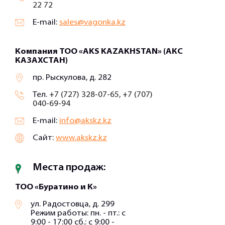
22 72
E-mail:
sales@vagonka.kz
Компания ТОО «AKS KAZAKHSTAN» (АКС
КАЗАХСТАН)
пр. Рыскулова, д. 282
Тел.
+7 (727) 328-07-65, +7 (707)
040-69-94
E-mail:
info@akskz.kz
Сайт:
www.akskz.kz
Места продаж:
ТОО «Буратино и К»
ул. Радостовца, д. 299
Режим работы: пн. - пт.: с
9:00 - 17:00 сб.: с 9:00 -