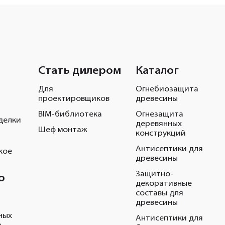
Стать дилером
Каталог
Для
Огнебиозащита
проектировщиков
древесины
BIM-библиотека
Огнезащита
делки
деревянных
Шеф монтаж
конструкций
Антисептики для
кое
древесины
Защитно-
о
декоративные
составы для
древесины
ных
Антисептики для