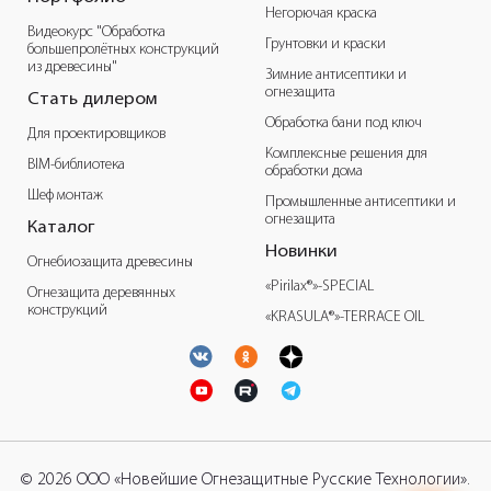
Негорючая краска
Видеокурс "Обработка
Грунтовки и краски
большепролётных конструкций
из древесины"
Зимние антисептики и
огнезащита
Стать дилером
Обработка бани под ключ
Для проектировщиков
Комплексные решения для
BIM-библиотека
обработки дома
Шеф монтаж
Промышленные антисептики и
огнезащита
Каталог
Новинки
Огнебиозащита древесины
«Pirilax®»-SPECIAL
Огнезащита деревянных
конструкций
«KRASULA®»-TERRACE OIL
© 2026 ООО «Новейшие Огнезащитные Русские Технологии».