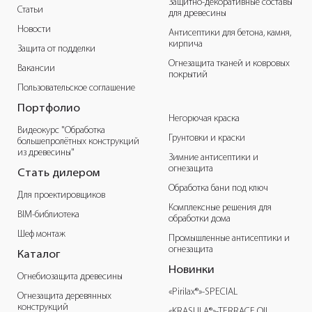
Защитно-декоративные составы
Статьи
для древесины
Новости
Антисептики для бетона, камня,
кирпича
Защита от подделки
Огнезащита тканей и ковровых
Вакансии
покрытий
Пользовательское соглашение
Портфолио
Негорючая краска
Видеокурс "Обработка
Грунтовки и краски
большепролётных конструкций
из древесины"
Зимние антисептики и
огнезащита
Стать дилером
Обработка бани под ключ
Для проектировщиков
Комплексные решения для
BIM-библиотека
обработки дома
Шеф монтаж
Промышленные антисептики и
огнезащита
Каталог
Новинки
Огнебиозащита древесины
«Pirilax®»-SPECIAL
Огнезащита деревянных
конструкций
«KRASULA®»-TERRACE OIL