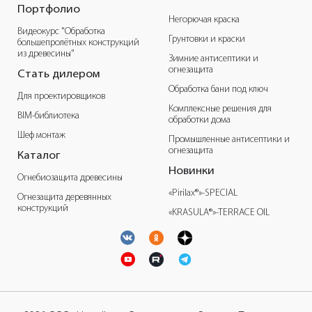
Портфолио
Негорючая краска
Видеокурс "Обработка
Грунтовки и краски
большепролётных конструкций
из древесины"
Зимние антисептики и
огнезащита
Стать дилером
Обработка бани под ключ
Для проектировщиков
Комплексные решения для
BIM-библиотека
обработки дома
Шеф монтаж
Промышленные антисептики и
огнезащита
Каталог
Новинки
Огнебиозащита древесины
«Pirilax®»-SPECIAL
Огнезащита деревянных
конструкций
«KRASULA®»-TERRACE OIL