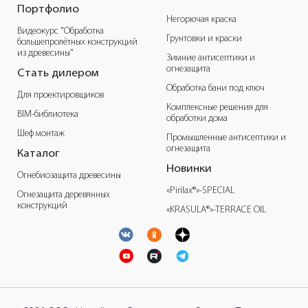
Портфолио
Негорючая краска
Видеокурс "Обработка
Грунтовки и краски
большепролётных конструкций
из древесины"
Зимние антисептики и
огнезащита
Стать дилером
Обработка бани под ключ
Для проектировщиков
Комплексные решения для
BIM-библиотека
обработки дома
Шеф монтаж
Промышленные антисептики и
огнезащита
Каталог
Новинки
Огнебиозащита древесины
«Pirilax®»-SPECIAL
Огнезащита деревянных
конструкций
«KRASULA®»-TERRACE OIL