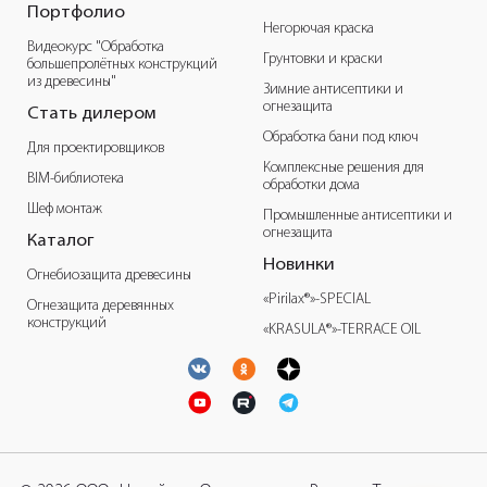
Портфолио
Негорючая краска
Видеокурс "Обработка
Грунтовки и краски
большепролётных конструкций
из древесины"
Зимние антисептики и
огнезащита
Стать дилером
Обработка бани под ключ
Для проектировщиков
Комплексные решения для
BIM-библиотека
обработки дома
Шеф монтаж
Промышленные антисептики и
огнезащита
Каталог
Новинки
Огнебиозащита древесины
«Pirilax®»-SPECIAL
Огнезащита деревянных
конструкций
«KRASULA®»-TERRACE OIL