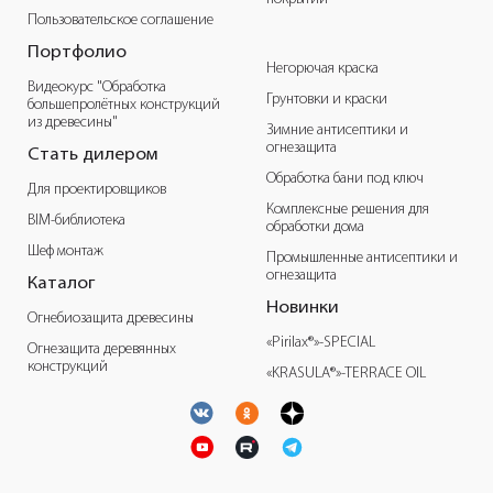
Пользовательское соглашение
Портфолио
Негорючая краска
Видеокурс "Обработка
Грунтовки и краски
большепролётных конструкций
из древесины"
Зимние антисептики и
огнезащита
Стать дилером
Обработка бани под ключ
Для проектировщиков
Комплексные решения для
BIM-библиотека
обработки дома
Шеф монтаж
Промышленные антисептики и
огнезащита
Каталог
Новинки
Огнебиозащита древесины
«Pirilax®»-SPECIAL
Огнезащита деревянных
конструкций
«KRASULA®»-TERRACE OIL