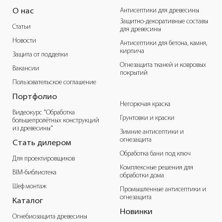
Антисептики для древесины
О нас
Защитно-декоративные составы
Статьи
для древесины
Новости
Антисептики для бетона, камня,
кирпича
Защита от подделки
Огнезащита тканей и ковровых
Вакансии
покрытий
Пользовательское соглашение
Портфолио
Негорючая краска
Видеокурс "Обработка
Грунтовки и краски
большепролётных конструкций
из древесины"
Зимние антисептики и
огнезащита
Стать дилером
Обработка бани под ключ
Для проектировщиков
Комплексные решения для
BIM-библиотека
обработки дома
Шеф монтаж
Промышленные антисептики и
огнезащита
Каталог
Новинки
Огнебиозащита древесины