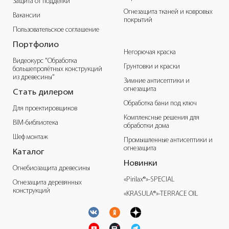
Защита от подделки
Огнезащита тканей и ковровых
Вакансии
покрытий
Пользовательское соглашение
Портфолио
Негорючая краска
Видеокурс "Обработка
Грунтовки и краски
большепролётных конструкций
из древесины"
Зимние антисептики и
огнезащита
Стать дилером
Обработка бани под ключ
Для проектировщиков
Комплексные решения для
BIM-библиотека
обработки дома
Шеф монтаж
Промышленные антисептики и
огнезащита
Каталог
Новинки
Огнебиозащита древесины
«Pirilax®»-SPECIAL
Огнезащита деревянных
конструкций
«KRASULA®»-TERRACE OIL