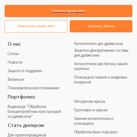
Скачать прайс-лист
Запросить прайс лист
Заказать звонок
Антисептики для древесины
О нас
Защитно-декоративные составы
Статьи
для древесины
Новости
Антисептики для бетона, камня,
кирпича
Защита от подделки
Огнезащита тканей и ковровых
Вакансии
покрытий
Пользовательское соглашение
Портфолио
Негорючая краска
Видеокурс "Обработка
Грунтовки и краски
большепролётных конструкций
из древесины"
Зимние антисептики и
огнезащита
Стать дилером
Обработка бани под ключ
Для проектировщиков