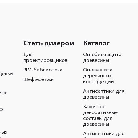
Стать дилером
Каталог
Для
Огнебиозащита
проектировщиков
древесины
BIM-библиотека
Огнезащита
делки
деревянных
Шеф монтаж
конструкций
Антисептики для
кое
древесины
Защитно-
о
декоративные
составы для
древесины
ных
Антисептики для