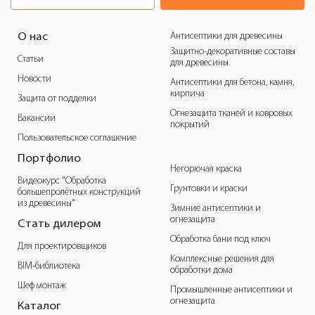
Антисептики для древесины
О нас
Защитно-декоративные составы
Статьи
для древесины
Новости
Антисептики для бетона, камня,
кирпича
Защита от подделки
Огнезащита тканей и ковровых
Вакансии
покрытий
Пользовательское соглашение
Портфолио
Негорючая краска
Видеокурс "Обработка
Грунтовки и краски
большепролётных конструкций
из древесины"
Зимние антисептики и
огнезащита
Стать дилером
Обработка бани под ключ
Для проектировщиков
Комплексные решения для
BIM-библиотека
обработки дома
Шеф монтаж
Промышленные антисептики и
огнезащита
Каталог