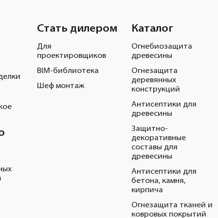
Стать дилером
Каталог
Для
Огнебиозащита
проектировщиков
древесины
BIM-библиотека
Огнезащита
делки
деревянных
Шеф монтаж
конструкций
Антисептики для
кое
древесины
Защитно-
о
декоративные
составы для
древесины
ных
Антисептики для
з
бетона, камня,
кирпича
Огнезащита тканей и
ковровых покрытий