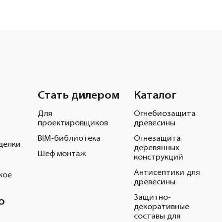
Стать дилером
Каталог
Для
Огнебиозащита
проектировщиков
древесины
BIM-библиотека
Огнезащита
делки
деревянных
Шеф монтаж
конструкций
Антисептики для
кое
древесины
Защитно-
о
декоративные
составы для