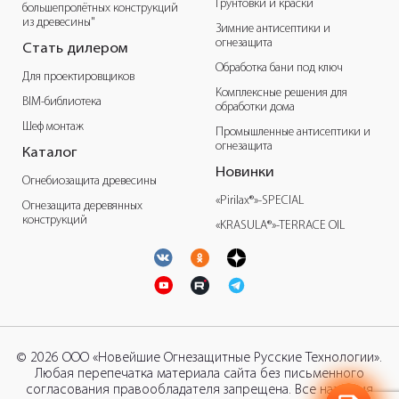
Грунтовки и краски
большепролётных конструкций
из древесины"
Зимние антисептики и
огнезащита
Стать дилером
Обработка бани под ключ
Для проектировщиков
Комплексные решения для
BIM-библиотека
обработки дома
Шеф монтаж
Промышленные антисептики и
огнезащита
Каталог
Новинки
Огнебиозащита древесины
«Pirilax®»-SPECIAL
Огнезащита деревянных
конструкций
«KRASULA®»-TERRACE OIL
© 2026 ООО «Новейшие Огнезащитные Русские Технологии».
Любая перепечатка материала сайта без письменного
согласования правообладателя запрещена. Все названия