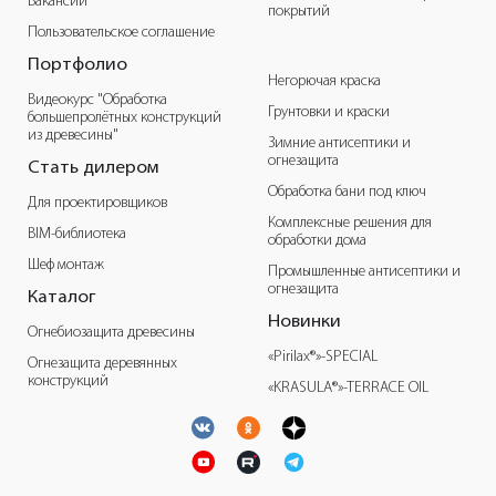
Вакансии
покрытий
Пользовательское соглашение
Портфолио
Негорючая краска
Видеокурс "Обработка
Грунтовки и краски
большепролётных конструкций
из древесины"
Зимние антисептики и
огнезащита
Стать дилером
Обработка бани под ключ
Для проектировщиков
Комплексные решения для
BIM-библиотека
обработки дома
Шеф монтаж
Промышленные антисептики и
огнезащита
Каталог
Новинки
Огнебиозащита древесины
«Pirilax®»-SPECIAL
Огнезащита деревянных
конструкций
«KRASULA®»-TERRACE OIL