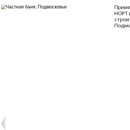
Приме
НОРТ 
строи
Подмос