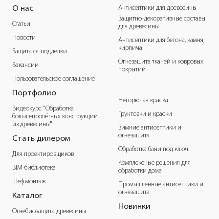
Антисептики для древесины
О нас
Защитно-декоративные составы
Статьи
для древесины
Новости
Антисептики для бетона, камня,
кирпича
Защита от подделки
Огнезащита тканей и ковровых
Вакансии
покрытий
Пользовательское соглашение
Портфолио
Негорючая краска
Видеокурс "Обработка
Грунтовки и краски
большепролётных конструкций
из древесины"
Зимние антисептики и
огнезащита
Стать дилером
Обработка бани под ключ
Для проектировщиков
Комплексные решения для
BIM-библиотека
обработки дома
Шеф монтаж
Промышленные антисептики и
огнезащита
Каталог
Новинки
Огнебиозащита древесины