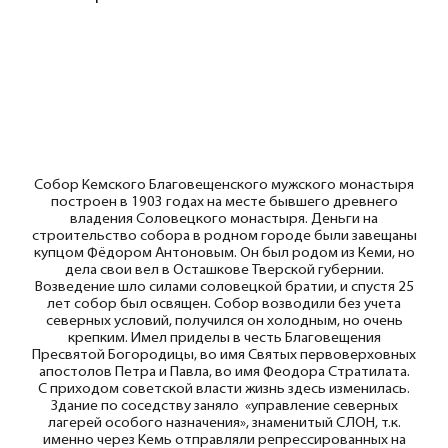
Собор Кемского Благовещенского мужского монастыря
построен в 1903 годах на месте бывшего древнего
владения Соловецкого монастыря. Деньги на
строительство собора в родном городе были завещаны
купцом Фёдором Антоновым. Он был родом из Кеми, но
дела свои вел в Осташкове Тверской губернии.
Возведение шло силами соловецкой братии, и спустя 25
лет собор был освящен. Собор возводили без учета
северных условий, получился он холодным, но очень
крепким. Имел приделы в честь Благовещения
Пресвятой Богородицы, во имя Святых первоверховных
апостолов Петра и Павла, во имя Феодора Стратилата.
С приходом советской власти жизнь здесь изменилась.
Здание по соседству заняло «управление северных
лагерей особого назначения», знаменитый СЛОН, т.к.
именно через Кемь отправляли репрессированных на