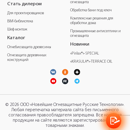
огнезащита
Стать дилером
Обработка бани под ключ
Для проектировщиков
Комплексные решения для
BIM-библиотека
обработки дома
Шеф монтаж
Промышленные антисептики и
огнезащита
Каталог
Новинки
Огнебиозащита древесины
«Pirilax®»-SPECIAL
Огнезащита деревянных
конструкций
«KRASULA®»-TERRACE OIL
© 2026 ООО «Новейшие Огнезащитные Русские Технологии».
Любая перепечатка материала сайта без письменного
согласования правообладателя запрещена. Все названия
продукции на сайте являются зарегистрированными
товарными знаками.