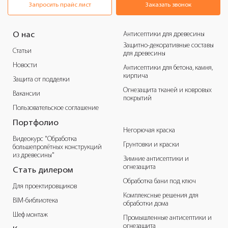
Запросить прайс лист
Заказать звонок
Антисептики для древесины
О нас
Защитно-декоративные составы
Статьи
для древесины
Новости
Антисептики для бетона, камня,
кирпича
Защита от подделки
Огнезащита тканей и ковровых
Вакансии
покрытий
Пользовательское соглашение
Портфолио
Негорючая краска
Видеокурс "Обработка
Грунтовки и краски
большепролётных конструкций
из древесины"
Зимние антисептики и
огнезащита
Стать дилером
Обработка бани под ключ
Для проектировщиков
Комплексные решения для
BIM-библиотека
обработки дома
Шеф монтаж
Промышленные антисептики и
огнезащита