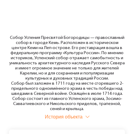
Собор Успения Пресвятой Богородицы — православный
собор в городе Кемь. Расположен в историческом
центре Кеми на Леп-острове. Его реставрация вошла в
федеральную программу «Культура России». По мнению
историков, Успенский собор отражает самобытность и
уникальность архитектурного наследия Русского Севера
и имеет огромное значение не только для жителей
Карелии, но и для сохранения и популяризации
культурных и духовных традиций России.
Собор был заложен в 1711 году на месте сгоревшего 2-
придельного одноимённого храма в честь победы над
шведами в Северной войне. Освящён в июле 1714 года.
Собор состоит из главного Успенского храма, Зосимо-
Савватиевского и Никольского приделов, трапезной,
сеней и крыльца.
История объекта