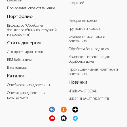
Вакансии
покрытий
Пользовательское соглашение
Портфолио
Негорючая краска
Видеокурс "Обработка
Грунтовки и краски
большепролётных конструкций
из древесины"
Зимние антисептики и
огнезащита
Стать дилером
Обработка бани под ключ
Для проектировщиков
Комплексные решения для
BIM-библиотека
обработки дома
Шеф монтаж
Промышленные антисептики и
огнезащита
Каталог
Новинки
Огнебиозащита древесины
«Pirilax®»-SPECIAL
Огнезащита деревянных
конструкций
«KRASULA®»-TERRACE OIL